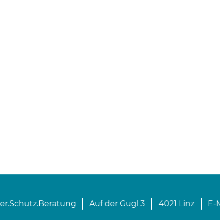
er.Schutz.Beratung
Auf der Gugl 3
4021 Linz
E-M