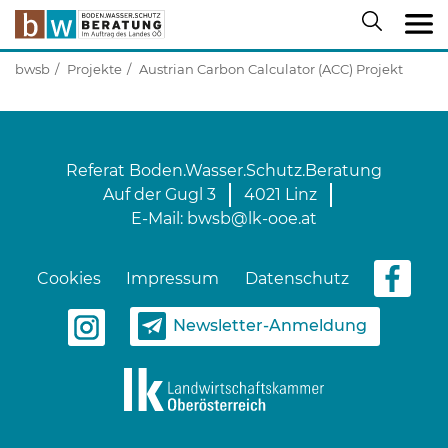
bwsb
Projekte
Austrian Carbon Calculator (ACC) Projekt
Referat Boden.Wasser.Schutz.Beratung
Auf der Gugl 3
4021 Linz
E-Mail:
bwsb@lk-ooe.at
Skip to main content
Cookies
Impressum
Datenschutz
Newsletter-Anmeldung