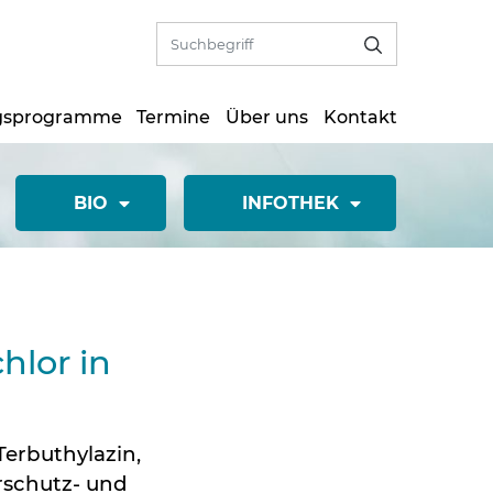
gsprogramme
Termine
Über uns
Kontakt
BIO
INFOTHEK
hlor in
Terbuthylazin,
rschutz- und