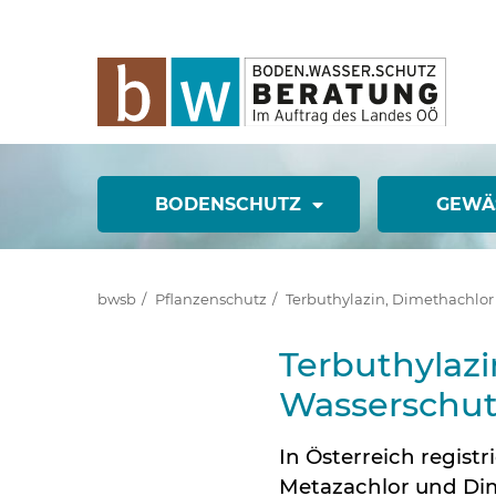
BODENSCHUTZ
GEWÄ
bwsb
Pflanzenschutz
Terbuthylazin, Dimethachlor
Terbuthylazi
Wasserschut
In Österreich regist
Metazachlor und Di