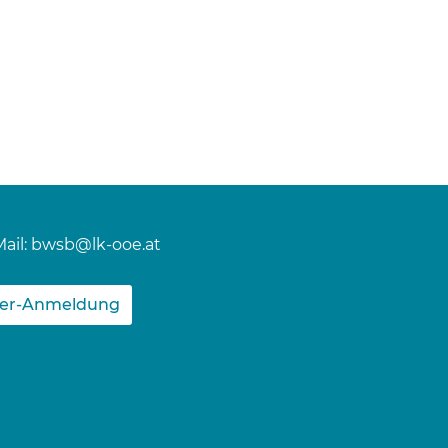
ail:
bwsb@lk-ooe.at
ter-Anmeldung