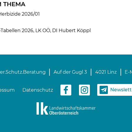
 THEMA
Herbizide 2026/01
Tabellen 2026, LK OÖ, DI Hubert Köppl
er.Schutz.Beratung
Auf der Gugl 3
4021 Linz
E-M
Newslet
essum
Datenschutz