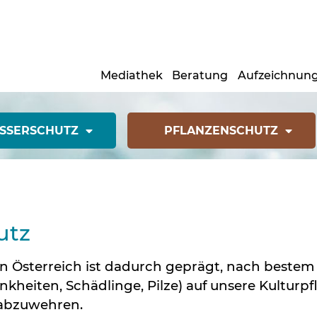
Mediathek
Beratung
Aufzeichnun
(CURRENT)1
SSERSCHUTZ
PFLANZENSCHUTZ
utz
in Österreich ist dadurch geprägt, nach bestem
ankheiten, Schädlinge, Pilze) auf unsere Kulturp
 abzuwehren.