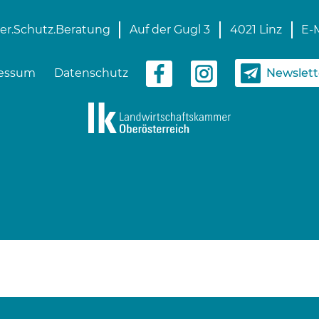
er.Schutz.Beratung
Auf der Gugl 3
4021 Linz
E-M
Newslet
essum
Datenschutz