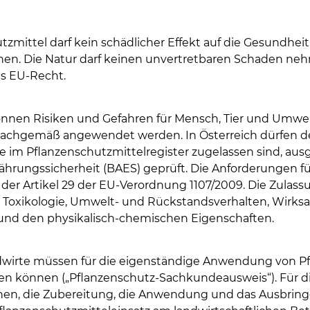
zmittel darf kein schädlicher Effekt auf die Gesundhei
n. Die Natur darf keinen unvertretbaren Schaden nehm
as EU-Recht.
nnen Risiken und Gefahren für Mensch, Tier und Umwelt
Skip to main content
sachgemäß angewendet werden. In Österreich dürfen d
ie im Pflanzenschutzmittelregister zugelassen sind, aus
hrungssicherheit (BAES) geprüft. Die Anforderungen f
 der Artikel 29 der EU-Verordnung 1107/2009. Die Zulas
 Toxikologie, Umwelt- und Rückstandsverhalten, Wirks
 und den physikalisch-chemischen Eigenschaften.
wirte müssen für die eigenständige Anwendung von Pf
en können („Pflanzenschutz-Sachkundeausweis“). Für di
hen, die Zubereitung, die Anwendung und das Ausbrin