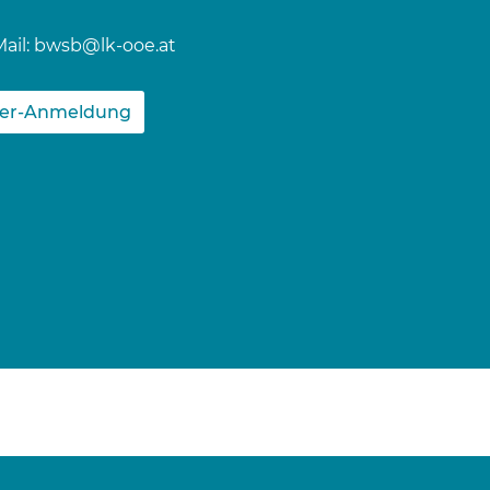
ail:
bwsb@lk-ooe.at
ter-Anmeldung