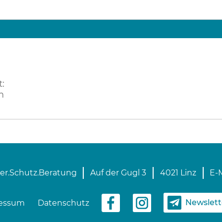
:
m
er.Schutz.Beratung
Auf der Gugl 3
4021 Linz
E-M
Newslet
essum
Datenschutz