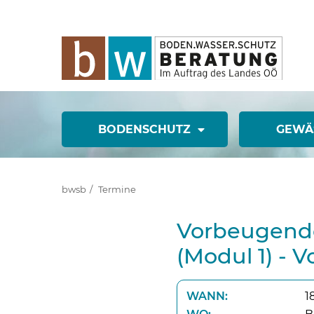
BODENSCHUTZ
GEWÄ
bwsb
Termine
Vorbeugende
(Modul 1) - 
WANN:
1