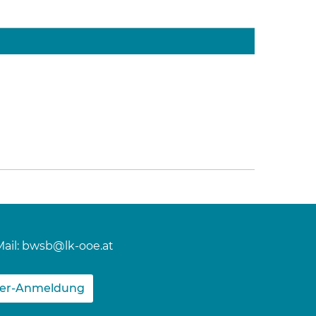
ail:
bwsb@lk-ooe.at
ter-Anmeldung