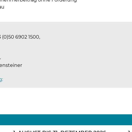
au
 (0)50 6902 1500,
4
kensteiner
g: