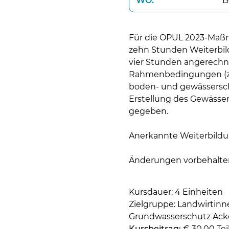
WO:
B
Für die ÖPUL 2023-Maßn
zehn Stunden Weiterbil
vier Stunden angerechne
Rahmenbedingungen (z.B
boden- und gewässersc
Erstellung des Gewässe
gegeben.
Anerkannte Weiterbil
Änderungen vorbehalte
Kursdauer: 4 Einheiten
Zielgruppe: Landwirti
Grundwasserschutz Ack
Kursbeitrag:
€ 30,00 Te