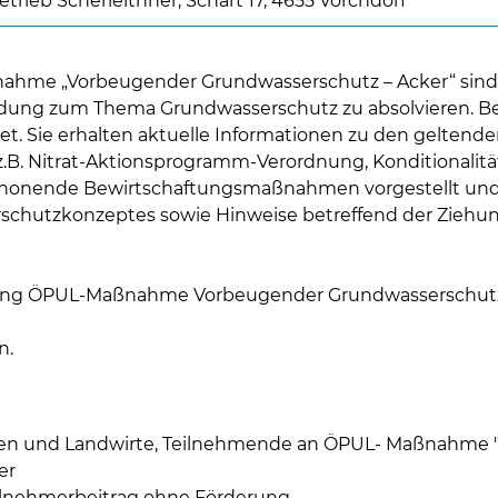
etrieb Scherleithner, Schart 17, 4655 Vorchdorf
ahme „Vorbeugender Grundwasserschutz – Acker“ sind b
dung zum Thema Grundwasserschutz zu absolvieren. B
t. Sie erhalten aktuelle Informationen zu den geltende
. Nitrat-Aktionsprogramm-Verordnung, Konditionalitä
honende Bewirtschaftungsmaßnahmen vorgestellt und 
rschutzkonzeptes sowie Hinweise betreffend der Zieh
Skip to main content
dung ÖPUL-Maßnahme Vorbeugender Grundwasserschutz
n.
nnen und Landwirte, Teilnehmende an ÖPUL- Maßnahme
er
ilnehmerbeitrag ohne Förderung