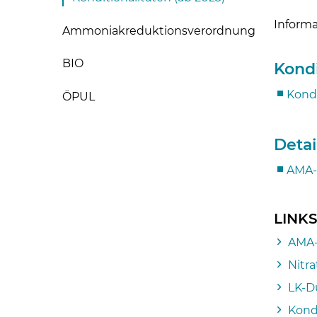
Informa
Ammoniakreduktionsverordnung
BIO
Kondi
Kondi
ÖPUL
Detai
AMA-M
LINK
AMA-M
Nitr
LK-D
Kond