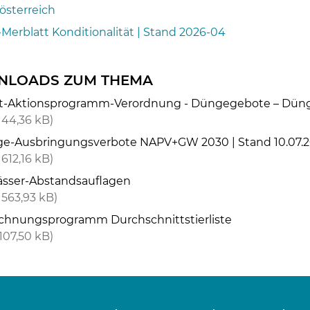
österreich
Merblatt Konditionalität | Stand 2026-04
LOADS ZUM THEMA
at-Aktionsprogramm-Verordnung - Düngegebote – Dünge
44,36 kB
e-Ausbringungsverbote NAPV+GW 2030 | Stand 10.07.
612,16 kB
sser-Abstandsauflagen
563,93 kB
chnungsprogramm Durchschnittstierliste
107,50 kB