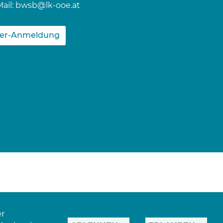
ail:
bwsb@lk-ooe.at
ter-Anmeldung
er