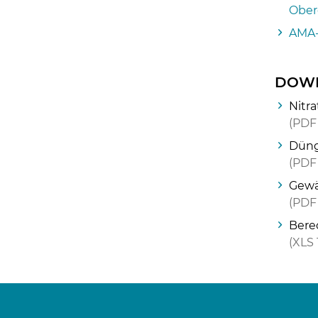
Ober
AMA-
DOWN
Nitr
PDF
Düng
PDF
Gewä
PDF
Bere
XLS