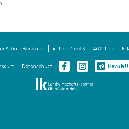
m
er.Schutz.Beratung
Auf der Gugl 3
4021 Linz
E-M
Newslet
essum
Datenschutz