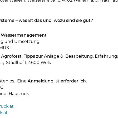
otel Wallern, Welserstraße 18, 4702 Wallern a. d. Trattnac
steme – was ist das und wozu sind sie gut?
 & Wassermanagement
ung und Umsetzung
UMUS+
 Agroforst, Tipps zur Anlage & Bearbeitung, Erfahrun
Skip to main content
, Stadlhof 1, 4600 Wels
stenlos. Eine
Anmeldung
ist
erforderlich
.
NG
andl Hausruck
uck.at
k.at