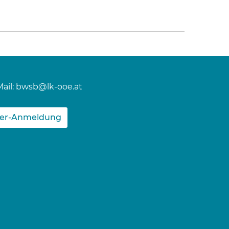
ail:
bwsb@lk-ooe.at
ter-Anmeldung