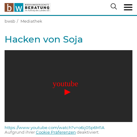
bwsb
Mediathek
Hacken von Soja
https://www.youtube.com/watch?v=o6ij05p6M1A
Aufgrund ihrer
Cookie Präferenzen
deaktiviert.