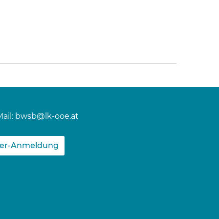
ail:
bwsb@lk-ooe.at
ter-Anmeldung