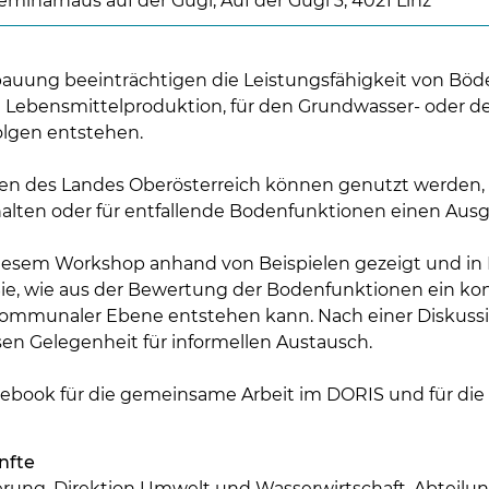
eminarhaus auf der Gugl, Auf der Gugl 3, 4021 Linz
auung beeinträchtigen die Leistungsfähigkeit von Böd
e Lebensmittelproduktion, für den Grundwasser- oder 
lgen entstehen.
en des Landes Oberösterreich können genutzt werden,
lten oder für entfallende Bodenfunktionen einen Ausgl
Skip to main content
 diesem Workshop anhand von Beispielen gezeigt und in
Sie, wie aus der Bewertung der Bodenfunktionen ein 
kommunaler Ebene entstehen kann. Nach einer Diskussi
n Gelegenheit für informellen Austausch.
otebook für die gemeinsame Arbeit im DORIS und für die
nfte
erung, Direktion Umwelt und Wasserwirtschaft, Abteil