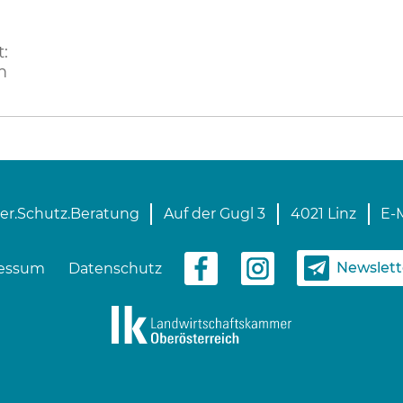
:
m
er.Schutz.Beratung
Auf der Gugl 3
4021 Linz
E-M
Newslet
essum
Datenschutz