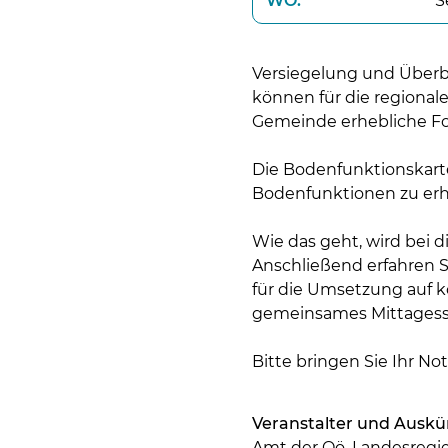
WO:
S
Versiegelung und Überb
können für die regional
Gemeinde erhebliche Fo
Die Bodenfunktionskart
Bodenfunktionen zu erha
Wie das geht, wird bei
Anschließend erfahren 
für die Umsetzung auf 
gemeinsames Mittagesse
Bitte bringen Sie Ihr N
Veranstalter und Auskü
Amt der Oö. Landesregi