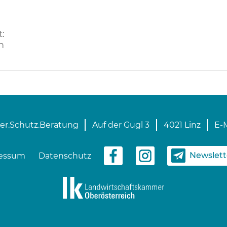
:
m
er.Schutz.Beratung
Auf der Gugl 3
4021 Linz
E-M
Newslet
essum
Datenschutz