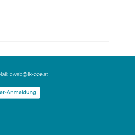
ail:
bwsb@lk-ooe.at
ter-Anmeldung