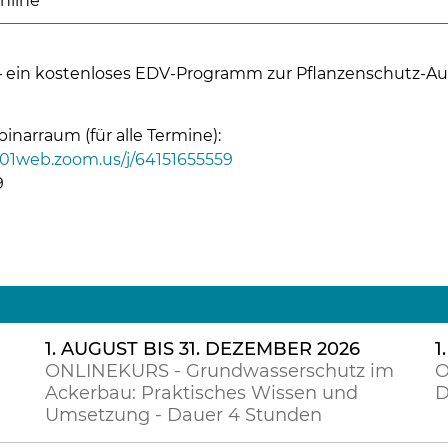
nline
 – ein kostenloses EDV-Programm zur Pflanzenschutz-A
Skip to main content
narraum (für alle Termine):
u01web.zoom.us/j/64151655559
9
1. AUGUST BIS 31. DEZEMBER 2026
1
ONLINEKURS - Grundwasserschutz im
O
Ackerbau: Praktisches Wissen und
D
Umsetzung - Dauer 4 Stunden