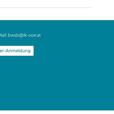
ail:
bwsb@lk-ooe.at
ter-Anmeldung