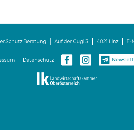
er.Schutz.Beratung
Auf der Gugl 3
4021 Linz
E-M
Newslet
essum
Datenschutz