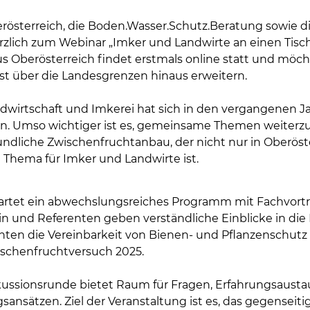
österreich, die Boden.Wasser.Schutz.Beratung sowie 
rzlich zum Webinar „Imker und Landwirte an einen Tisch“
s Oberösterreich findet erstmals online statt und möch
t über die Landesgrenzen hinaus erweitern.
dwirtschaft und Imkerei hat sich in den vergangenen Ja
n. Umso wichtiger ist es, gemeinsame Themen weiterzu
dliche Zwischenfruchtanbau, der nicht nur in Oberöste
Thema für Imker und Landwirte ist.
rtet ein abwechslungsreiches Programm mit Fachvort
tin und Referenten geben verständliche Einblicke in di
Skip to main content
ten die Vereinbarkeit von Bienen- und Pflanzenschutz 
schenfruchtversuch 2025.
kussionsrunde bietet Raum für Fragen, Erfahrungsaus
nsätzen. Ziel der Veranstaltung ist es, das gegenseitig