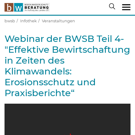
bwsb
Infothek
Veranstaltungen
Webinar der BWSB Teil 4-
"Effektive Bewirtschaftung
in Zeiten des
Klimawandels:
Erosionsschutz und
Praxisberichte“