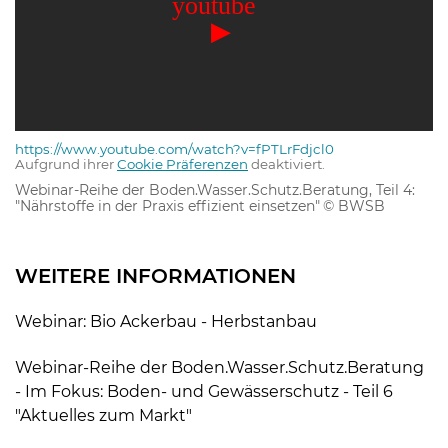
https://www.youtube.com/watch?v=fPTLrFdjcl0
Aufgrund ihrer
Cookie Präferenzen
deaktiviert.
Webinar-Reihe der Boden.Wasser.Schutz.Beratung, Teil 4:
"Nährstoffe in der Praxis effizient einsetzen"
© BWSB
Skip to main content
WEITERE INFORMATIONEN
Webinar: Bio Ackerbau - Herbstanbau
Webinar-Reihe der Boden.Wasser.Schutz.Beratung
- Im Fokus: Boden- und Gewässerschutz - Teil 6
"Aktuelles zum Markt"