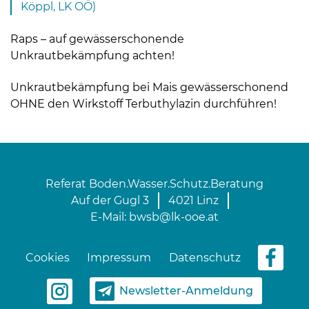
Köppl, LK OÖ)
Raps – auf gewässerschonende
Unkrautbekämpfung achten!
Unkrautbekämpfung bei Mais gewässerschonend
OHNE den Wirkstoff Terbuthylazin durchführen!
Referat Boden.Wasser.Schutz.Beratung
Auf der Gugl 3
4021 Linz
E-Mail:
bwsb@lk-ooe.at
Cookies
Impressum
Datenschutz
Newsletter-Anmeldung