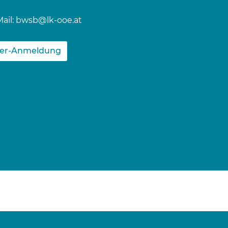
ail:
bwsb@lk-ooe.at
ter-Anmeldung