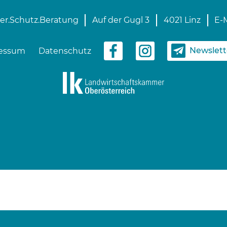
er.Schutz.Beratung
Auf der Gugl 3
4021 Linz
E-M
Newslet
essum
Datenschutz