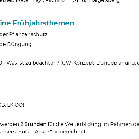
etrieb Födermayr, Pirchhorn 1, 4483 Hargelsberg
ine Frühjahrsthemen
er Pflanzenschutz
nde Düngung
Skip to main content
- Was ist zu beachten? (GW-Konzept, Düngeplanung, e
B, LK OÖ)
g werden
2 Stunden
für die Weiterbildung im Rahmen 
sserschutz – Acker“
angerechnet.