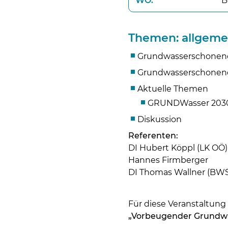
WO:
B
Themen: allgeme
Grundwasserschonend
Grundwasserschone
Aktuelle Themen
GRUNDWasser 2030 
Diskussion
Referenten:
DI Hubert Köppl (LK OÖ)
Hannes Firmberger
DI Thomas Wallner (BWS
Für diese Veranstaltun
„Vorbeugender Grundwa