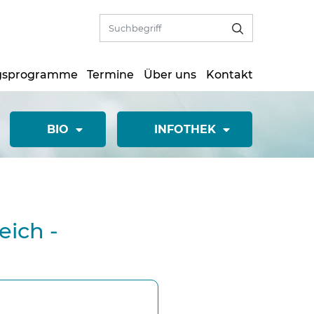
gsprogramme
Termine
Über uns
Kontakt
BIO
INFOTHEK
eich -