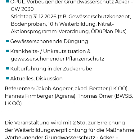
ÖPUL: Vorbeugender Grundwasserschutz Acker –
GW 2030
Stichtag 31.12.2026 (z.B. Gewässerschutzkonzept,
Bodenproben, 10 h Weiterbildung, Nitrat-
Aktionsprogramm-Verordnung, ÖDüPlan Plus)
Gewässerschonende Düngung
Krankheits- / Unkrautsituation &
gewässerschonender Pflanzenschutz
Kulturführung in der Zuckerrübe
Aktuelles, Diskussion
Referenten:
Jakob Angerer, akad. Berater (LK OÖ),
Skip to main content
Hannes Firmberger (Agrana), Thomas Ömer (BWSB,
LK OÖ)
Die Veranstaltung wird mit
2 Std.
zur Erreichung
der Weiterbildungsverpflichtung für die Maßnahme
„Vorbeugender Grundwasserschutz - Acker –