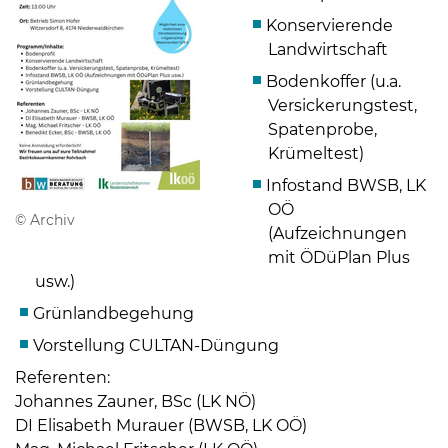
Konservierende
Landwirtschaft
Bodenkoffer (u.a.
Versickerungstest,
Spatenprobe,
Krümeltest)
Infostand BWSB, LK
OÖ
© Archiv
(Aufzeichnungen
mit ÖDüPlan Plus
usw.)
Skip to main content
Grünlandbegehung
Vorstellung CULTAN-Düngung
Referenten:
Johannes Zauner, BSc (LK NÖ)
DI Elisabeth Murauer (BWSB, LK OÖ)