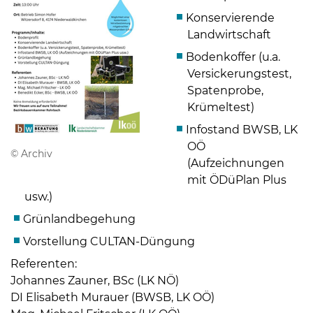
Konservierende
Landwirtschaft
Bodenkoffer (u.a.
Versickerungstest,
Spatenprobe,
Krümeltest)
Infostand BWSB, LK
OÖ
© Archiv
(Aufzeichnungen
mit ÖDüPlan Plus
usw.)
Skip to main content
Grünlandbegehung
Vorstellung CULTAN-Düngung
Referenten:
Johannes Zauner, BSc (LK NÖ)
DI Elisabeth Murauer (BWSB, LK OÖ)