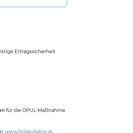
stige Ertragssicherheit
en
für die ÖPUL-Maßnahme
fo:
www.linilandlabor.at
,