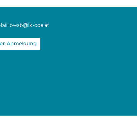
ail:
bwsb@lk-ooe.at
ter-Anmeldung