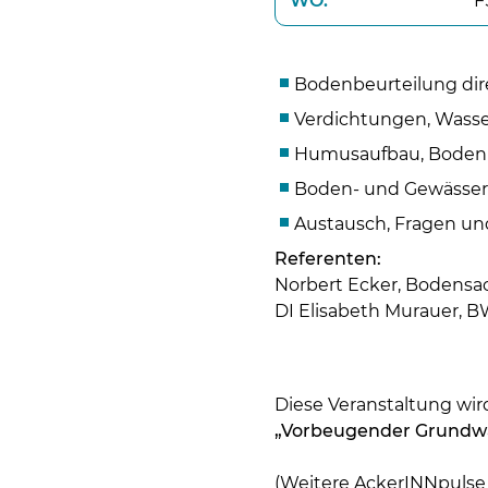
WO:
F
Bodenbeurteilung dir
Verdichtungen, Wasse
Humusaufbau, Bodenle
Boden- und Gewässers
Austausch, Fragen un
Referenten:
Norbert Ecker, Bodensa
DI Elisabeth Murauer, 
Diese Veranstaltung wi
„Vorbeugender Grundwa
(Weitere AckerINNpulse 