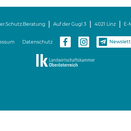
er.Schutz.Beratung
Auf der Gugl 3
4021 Linz
E-M
Newslet
essum
Datenschutz