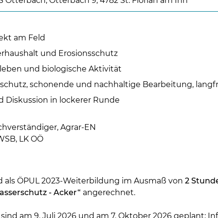
S Otterbach, Otterbach 9, 4782 St. Florian am Inn
ekt am Feld
rhaushalt und Erosionsschutz
ben und biologische Aktivität
chutz, schonende und nachhaltige Bearbeitung, langfri
Skip to main content
d Diskussion in lockerer Runde
chverständiger, Agrar-EN
BWSB, LK OÖ
rd als ÖPUL 2023-Weiterbildung im Ausmaß von
2 Stund
sserschutz - Acker“
angerechnet.
sind am 9. Juli 2026 und am 7. Oktober 2026 geplant; In