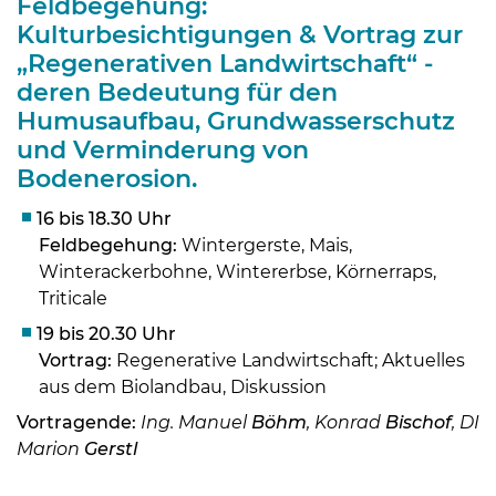
Feldbegehung:
Kulturbesichtigungen & Vortrag zur
„Regenerativen Landwirtschaft“ -
deren Bedeutung für den
Humusaufbau, Grundwasserschutz
und Verminderung von
Bodenerosion.
16 bis 18.30 Uhr
Feldbegehung:
Wintergerste, Mais,
Winterackerbohne, Wintererbse, Körnerraps,
Triticale
19 bis 20.30 Uhr
Skip to main content
Vortrag:
Regenerative Landwirtschaft; Aktuelles
aus dem Biolandbau, Diskussion
Vortragende:
Ing. Manuel
Böhm
, Konrad
Bischof
, DI
Marion
Gerstl