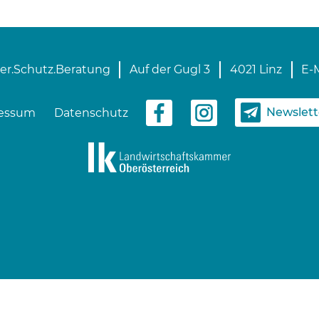
er.Schutz.Beratung
Auf der Gugl 3
4021 Linz
E-M
Newslet
essum
Datenschutz