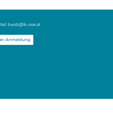
ail:
bwsb@lk-ooe.at
ter-Anmeldung