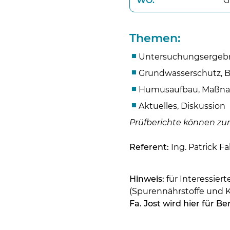
WO:
G
Themen:
Untersuchungsergeb
Grundwasserschutz, 
Humusaufbau, Maßnah
Aktuelles, Diskussion
Prüfberichte können z
Referent:
Ing. Patrick 
Hinweis:
für Interessier
(Spurennährstoffe und K
Fa. Jost wird hier für 