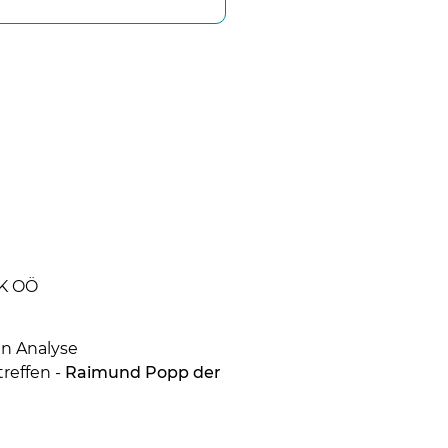
LK OÖ
en Analyse
reffen -
Raimund Popp der