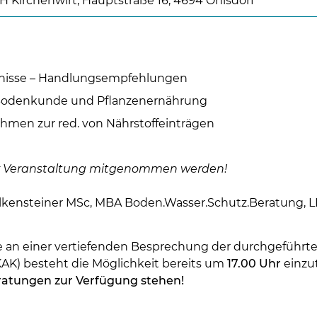
H Kirchenwirt, Hauptstraße 16, 4694 Ohlsdorf
nisse – Handlungsempfehlungen
Bodenkunde und Pflanzenernährung
men zur red. von Nährstoffeinträgen
Skip to main content
ur Veranstaltung mitgenommen werden!
Falkensteiner MSc, MBA Boden.Wasser.Schutz.Beratung, 
te an einer vertiefenden Besprechung der durchgeführt
AK) besteht die Möglichkeit bereits um
17.00 Uhr
einzut
Beratungen zur Verfügung stehen!