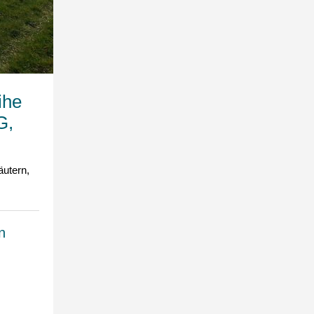
ihe
G,
utern,
n