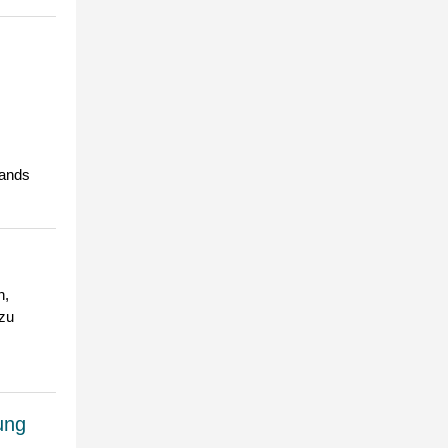
tands
n,
 zu
ung