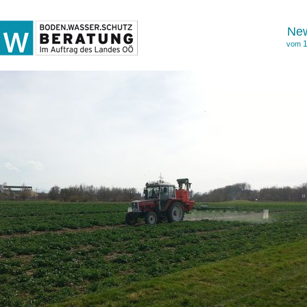
New
1
vom