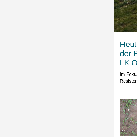
Heut
der
LK O
Im Foku
Resiste