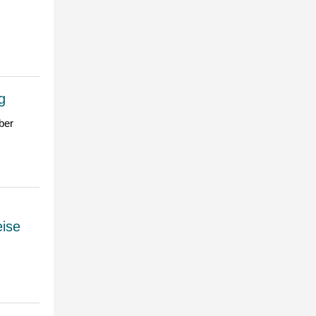
g
ber
eise